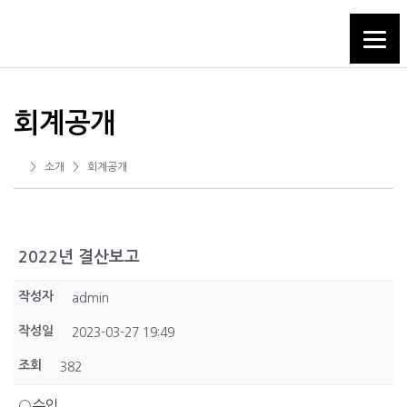
콘
텐
츠
로
바
회계공개
로
가
기
> 소개 >
회계공개
2022년 결산보고
작성자
admin
작성일
2023-03-27 19:49
조회
382
○수입